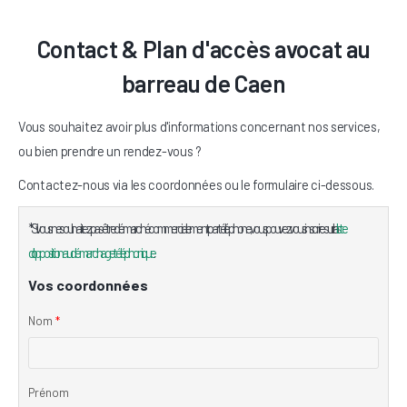
Contact & Plan d'accès avocat au
barreau de Caen
Vous souhaitez avoir plus d'informations concernant nos services,
ou bien prendre un rendez-vous ?
Contactez-nous via les coordonnées ou le formulaire ci-dessous.
*Si vous ne souhaitez pas être démarché commercialement par téléphone, vous pouvez vous inscrire sur la
liste
d'opposition au démarchage téléphonique
Vos coordonnées
Nom
*
Prénom