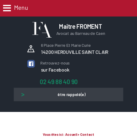
Menu
Maître FROMENT
Avocat au Barreau de Caen
6 Place Pierre Et Marie Curie
14200 HEROUVILLE SAINT CLAIR
Retrouvez-nous
sur Facebook
02 49 88 40 90
être rappelé(e)
Vous êtes ici :
Accueil
> Contact