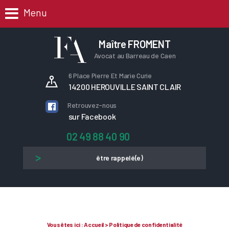
Menu
Maître FROMENT
Avocat au Barreau de Caen
6 Place Pierre Et Marie Curie
14200 HEROUVILLE SAINT CLAIR
Retrouvez-nous
sur Facebook
02 49 88 40 90
être rappelé(e)
Vous êtes ici :
Accueil
> Politique de confidentialité