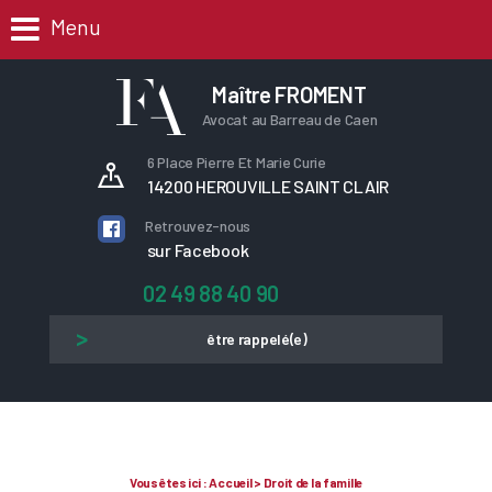
Menu
Maître FROMENT
Avocat au Barreau de Caen
6 Place Pierre Et Marie Curie
14200 HEROUVILLE SAINT CLAIR
Retrouvez-nous
sur Facebook
02 49 88 40 90
être rappelé(e)
Vous êtes ici :
Accueil
> Droit de la famille