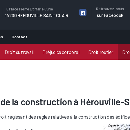
Retrouvez-nous
6 Place Pierre Et Marie Curie
sur Facebook
14200 HEROUVILLE SAINT CLAIR
és
Contact
Droit du travail
Préjudice corporel
Droit routier
Droi
 de la construction à Hérouville-S
oit régissant des règles relatives à la construction des édific